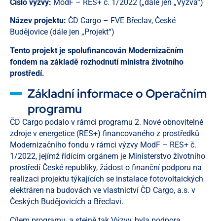
Číslo výzvy:
ModF – RES+ č. 1/2022 („dále jen „Výzva“)
Název projektu:
ČD Cargo – FVE Břeclav, České
Budějovice (dále jen „Projekt“)
Tento projekt je spolufinancován Modernizačním
fondem na základě rozhodnutí ministra životního
prostředí.
Základní informace o Operačním
programu
ČD Cargo podalo v rámci programu 2. Nové obnovitelné
zdroje v energetice (RES+) financovaného z prostředků
Modernizačního fondu v rámci výzvy ModF – RES+ č.
1/2022, jejímž řídícím orgánem je Ministerstvo životního
prostředí České republiky, žádost o finanční podporu na
realizaci projektu týkajících se instalace fotovoltaických
elektráren na budovách ve vlastnictví ČD Cargo, a.s. v
Českých Budějovicích a Břeclavi.
Cílem programu, a stejně tak Výzvy, byla podpora