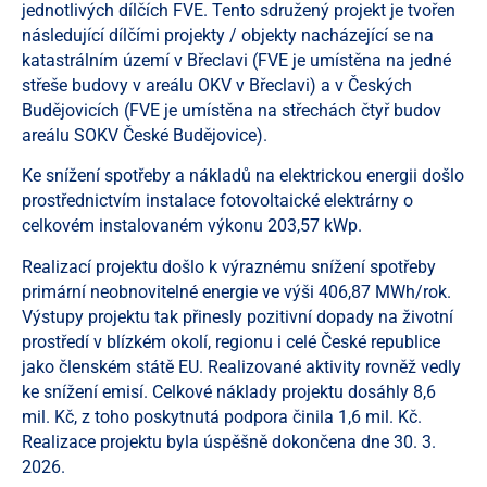
jednotlivých dílčích FVE. Tento sdružený projekt je tvořen
následující dílčími projekty / objekty nacházející se na
katastrálním území v Břeclavi (FVE je umístěna na jedné
střeše budovy v areálu OKV v Břeclavi) a v Českých
Budějovicích (FVE je umístěna na střechách čtyř budov
areálu SOKV České Budějovice).
Ke snížení spotřeby a nákladů na elektrickou energii došlo
prostřednictvím instalace fotovoltaické elektrárny o
celkovém instalovaném výkonu 203,57 kWp.
Realizací projektu došlo k výraznému snížení spotřeby
primární neobnovitelné energie ve výši 406,87 MWh/rok.
Výstupy projektu tak přinesly pozitivní dopady na životní
prostředí v blízkém okolí, regionu i celé České republice
jako členském státě EU. Realizované aktivity rovněž vedly
ke snížení emisí. Celkové náklady projektu dosáhly 8,6
mil. Kč, z toho poskytnutá podpora činila 1,6 mil. Kč.
Realizace projektu byla úspěšně dokončena dne 30. 3.
2026.