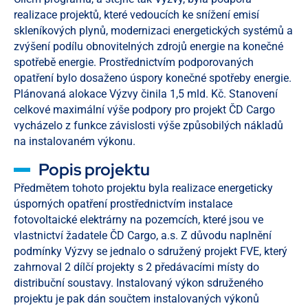
realizace projektů, které vedoucích ke snížení emisí
skleníkových plynů, modernizaci energetických systémů a
zvýšení podílu obnovitelných zdrojů energie na konečné
spotřebě energie. Prostřednictvím podporovaných
opatření bylo dosaženo úspory konečné spotřeby energie.
Plánovaná alokace Výzvy činila 1,5 mld. Kč. Stanovení
celkové maximální výše podpory pro projekt ČD Cargo
vycházelo z funkce závislosti výše způsobilých nákladů
na instalovaném výkonu.
Popis projektu
Předmětem tohoto projektu byla realizace energeticky
úsporných opatření prostřednictvím instalace
fotovoltaické elektrárny na pozemcích, které jsou ve
vlastnictví žadatele ČD Cargo, a.s. Z důvodu naplnění
podmínky Výzvy se jednalo o sdružený projekt FVE, který
zahrnoval 2 dílčí projekty s 2 předávacími místy do
distribuční soustavy. Instalovaný výkon sdruženého
projektu je pak dán součtem instalovaných výkonů