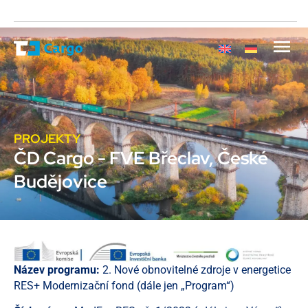
PROJEKTY
ČD Cargo - FVE Břeclav, České
Budějovice
Název programu:
2. Nové obnovitelné zdroje v energetice
RES+ Modernizační fond (dále jen „Program“)