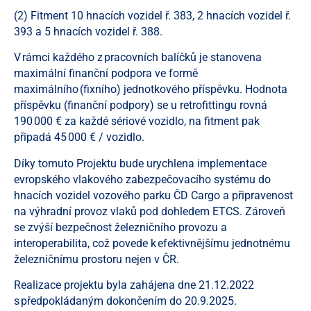
(2) Fitment 10 hnacích vozidel ř. 383, 2 hnacích vozidel ř.
393 a 5 hnacích vozidel ř. 388.
V rámci každého z pracovních balíčků je stanovena
maximální finanční podpora ve formě
maximálního (fixního) jednotkového příspěvku. Hodnota
příspěvku (finanční podpory) se u retrofittingu rovná
190 000 € za každé sériové vozidlo, na fitment pak
připadá 45 000 € / vozidlo.
Díky tomuto Projektu bude urychlena implementace
evropského vlakového zabezpečovacího systému do
hnacích vozidel vozového parku ČD Cargo a připravenost
na výhradní provoz vlaků pod dohledem ETCS. Zároveň
se zvýší bezpečnost železničního provozu a
interoperabilita, což povede k efektivnějšímu jednotnému
železničnímu prostoru nejen v ČR.
Realizace projektu byla zahájena dne 21.12.2022
s předpokládaným dokončením do 20.9.2025.