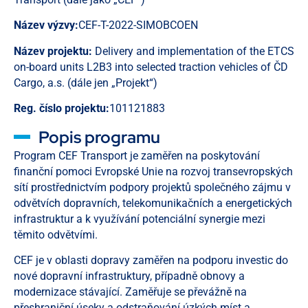
Název výzvy:
CEF-T-2022-SIMOBCOEN
Název projektu:
Delivery and implementation of the ETCS
on-board units L2B3 into selected traction vehicles of ČD
Cargo, a.s. (dále jen „Projekt“)
Reg. číslo projektu:
101121883
Popis programu
Program CEF Transport je zaměřen na poskytování
finanční pomoci Evropské Unie na rozvoj transevropských
sítí prostřednictvím podpory projektů společného zájmu v
odvětvích dopravních, telekomunikačních a energetických
infrastruktur a k využívání potenciální synergie mezi
těmito odvětvími.
CEF je v oblasti dopravy zaměřen na podporu investic do
nové dopravní infrastruktury, případně obnovy a
modernizace stávající. Zaměřuje se převážně na
přeshraniční úseky a odstraňování úzkých míst a