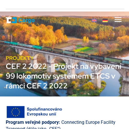
PROJEKTY
CEF 2 2022 - Projekt na vybavení
99 lokomotiv systémem ETCS v
rámci CEF 2 2022
Program veřejné podpory:
Connecting Europe Facility
Transport (dále jako „CEF“)