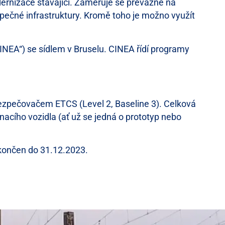
dernizace stávající. Zaměřuje se převážně na
zpečné infrastruktury. Kromě toho je možno využít
CINEA“) se sídlem v Bruselu. CINEA řídí programy
bezpečovačem ETCS (Level 2, Baseline 3). Celková
acího vozidla (ať už se jedná o prototyp nebo
okončen do 31.12.2023.