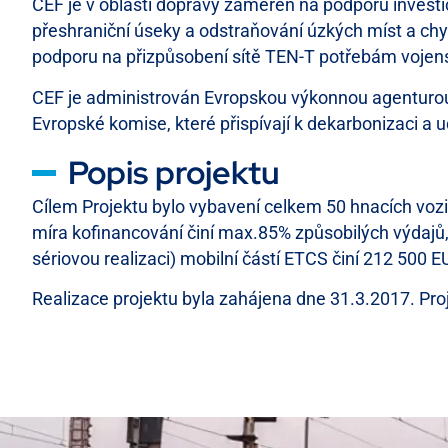
CEF je v oblasti dopravy zaměřen na podporu investi
přeshraniční úseky a odstraňování úzkých míst a chy
podporu na přizpůsobení sítě TEN-T potřebám vojens
CEF je administrován Evropskou výkonnou agenturou pr
Evropské komise, které přispívají k dekarbonizaci a 
Popis projektu
Cílem Projektu bylo vybavení celkem 50 hnacích vozi
míra kofinancování činí max.85% způsobilých výdajů
sériovou realizaci) mobilní částí ETCS činí 212 500 E
Realizace projektu byla zahájena dne 31.3.2017. Pr