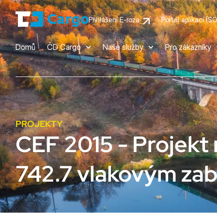
Přihlášení E-roza
Portál aplikací (S
Domů
ČD Cargo
Naše služby
Pro zákazníky
PROJEKTY
CEF 2015 - Projekt 
742.7 vlakovým z