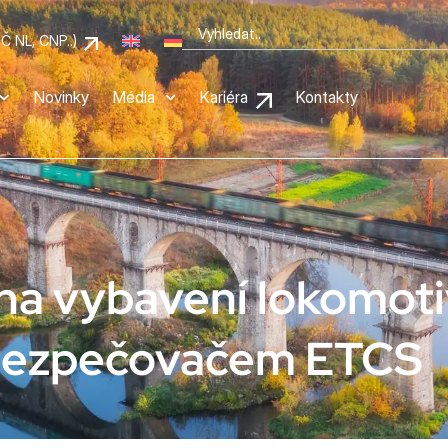
OČ NL, CNP..)
Novinky
Média
Kariéra
Kontakty
na vybavení lokomotiv 
abezpečovačem ETCS