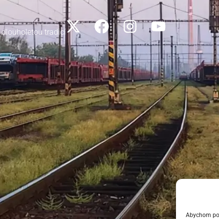
 dlouholetou tradicí
Abychom posk