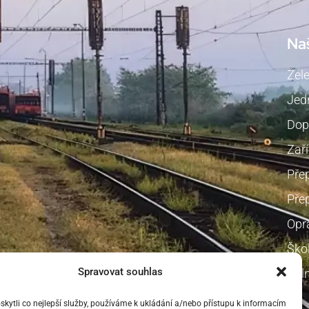
Na
Žel
Jedn
Dop
Zaří
Pře
Přep
Opr
Škol
Spravovat souhlas
Voln
ytli co nejlepší služby, používáme k ukládání a/nebo přístupu k informacím