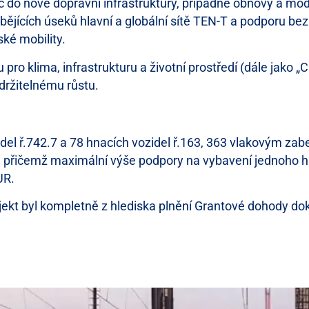
c do nové dopravní infrastruktury, případně obnovy a mo
bějících úseků hlavní a globální sítě TEN-T a podporu be
ké mobility.
o klima, infrastrukturu a životní prostředí (dále jako „
udržitelnému růstu.
del ř.742.7 a 78 hnacích vozidel ř.163, 363 vlakovým za
, přičemž maximální výše podpory na vybavení jednoho hn
UR.
ojekt byl kompletně z hlediska plnění Grantové dohody d