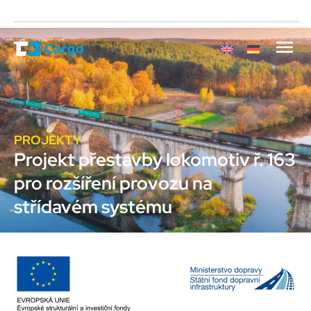
PROJEKTY
Projekt přestavby lokomotiv ř. 163
pro rozšíření provozu na
střídavém systému