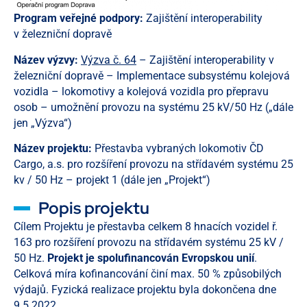
Program veřejné podpory:
Zajištění interoperability
v železniční dopravě
Název výzvy:
Výzva č. 64
– Zajištění interoperability v
železniční dopravě – Implementace subsystému kolejová
vozidla – lokomotivy a kolejová vozidla pro přepravu
osob – umožnění provozu na systému 25 kV/50 Hz („dále
jen „Výzva“)
Název projektu:
Přestavba vybraných lokomotiv ČD
Cargo, a.s. pro rozšíření provozu na střídavém systému 25
kv / 50 Hz – projekt 1 (dále jen „Projekt“)
Popis projektu
Cílem Projektu je přestavba celkem 8 hnacích vozidel ř.
163 pro rozšíření provozu na střídavém systému 25 kV /
50 Hz.
Projekt je spolufinancován Evropskou unií
.
Celková míra kofinancování činí max. 50 % způsobilých
výdajů. Fyzická realizace projektu byla dokončena dne
9.5.2022.