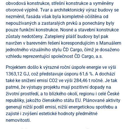
obvodová konstrukce, střešní konstrukce a vyměněny
otvorové výplně. Tvar a architektonický výraz budovy se
nezměnil, fasáda však byla kompletně očištěna od
nepoužívaných a zastaralých prvků a ponechány byly
pouze funkční konstrukce. Nosné a stavební konstrukce
zůstaly nedotčeny. Zateplený plášť budovy byl pak
navržen v barevném řešení korespondujícím s Manuálem
jednotného vizuálního stylu ČD Cargo, čímž je dosaženo
vzhledu reprezentující společnost ČD Cargo, a.s.
Projektem došlo k výrazné roční úspoře energie ve výši
1363,12 GJ, což představuje úsporu 61,6 %. A dochází
také ke snížení emisí CO2 ve výši 284,46 t ročně. Je tak
patrné, že výstupy projektu mají pozitivní dopady na
životní prostředí, a to blízkého okolí, regionu i celé České
republiky, jakožto členského státu EU. Plánované aktivity
generují nižší podíl emisí, nižší energetickou spotřebu a
zajisté i zvýšení estetické hodnoty předmětné
nemovitosti.