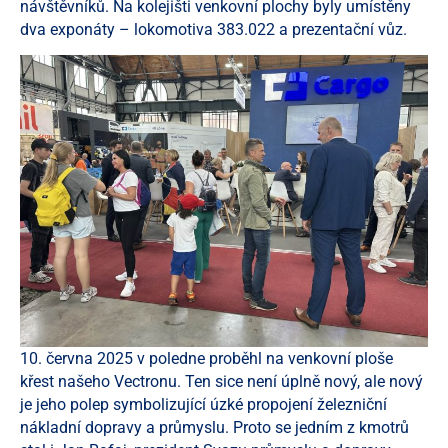
návštěvníků. Na kolejišti venkovní plochy byly umístěny
dva exponáty – lokomotiva 383.022 a prezentační vůz.
10. června 2025 v poledne proběhl na venkovní ploše
křest našeho Vectronu. Ten sice není úplně nový, ale nový
je jeho polep symbolizující úzké propojení železniční
nákladní dopravy a průmyslu. Proto se jedním z kmotrů