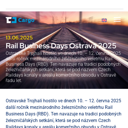
13.06.2025
Rail Business Days Ostrava 2025
Ostravské Trojhalí hostilo ve dnech 10. – 12. června 2025
další ročník mezinárodního železničního veletrhu Rail
Business Days (RBD). Ten navazuje na tradici podobných
železničářských setkání, která se pod názvem Czech
Raildays konaly v areálu komerčního obvodu v Ostravě
řadu let.
Ostravské Trojhalí hostilo ve dnech 10. – 12. června 2025
další ročník mezinárodního železničního veletrhu Rail
Business Days (RBD). Ten navazuje na tradici podobných
železničářských setkání, která se pod názvem Czech
Raildays konaly v areálu komerčního obvodu v Ostravě