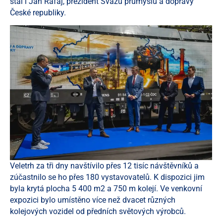
stal i Jan Rafaj, prezident Svazu průmyslu a dopravy
České republiky.
Veletrh za tři dny navštívilo přes 12 tisíc návštěvníků a
zúčastnilo se ho přes 180 vystavovatelů. K dispozici jim
byla krytá plocha 5 400 m2 a 750 m kolejí. Ve venkovní
expozici bylo umístěno více než dvacet různých
kolejových vozidel od předních světových výrobců.