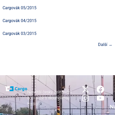
Cargovák 05/2015
Cargovák 04/2015
Cargovák 03/2015
Další
→
Největší český železniční
dopravce s dlouholetou
tradicí
N