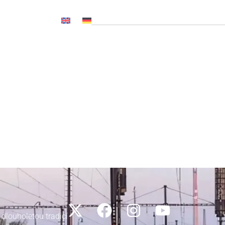
OČ NL, CNP..)
Novinky
Média
Kariéra
Kontakty
 dlouholetou tradicí