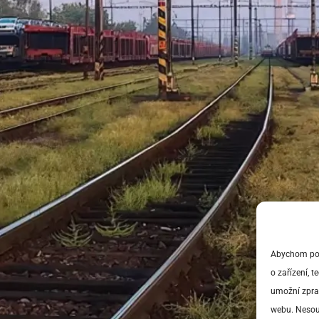
Abychom posk
o zařízení, 
umožní zprac
webu. Nesouh