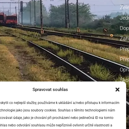
Žel
Jedn
Dop
Zaří
Pře
Přep
Opr
Škol
Spravovat souhlas
Voln
ytli co nejlepší služby, používáme k ukládání a/nebo přístupu k informacím
technologie jako jsou soubory cookies. Souhlas s těmito technologiemi nám
ovávat údaje, jako je chování při procházení nebo jedinečná ID na tomto
las nebo odvolání souhlasu může nepříznivě ovlivnit určité vlastnosti a