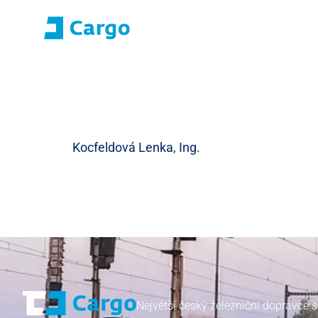
Přihlášení E-roza
Portál aplikací (S
Domů
ČD Cargo
Naše služby
Pro zákazníky
Kocfeldová Lenka, Ing.
Největší český železniční dopravce s