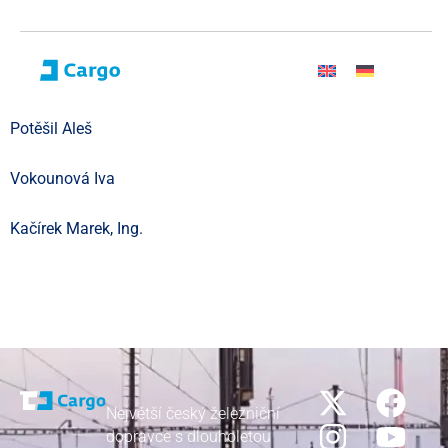
Potěšil Aleš
Vokounová Iva
Kačírek Marek, Ing.
Největší český železniční
dopravce s dlouholetou