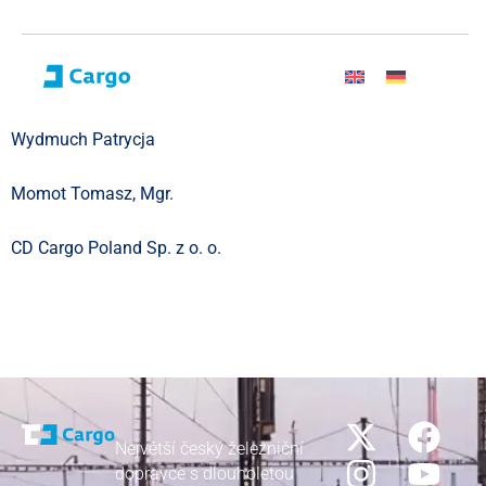
Wydmuch Patrycja
Momot Tomasz, Mgr.
CD Cargo Poland Sp. z o. o.
Největší český železniční
dopravce s dlouholetou