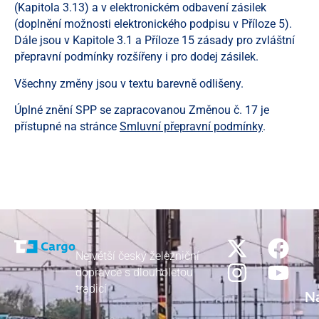
(Kapitola 3.13) a v elektronickém odbavení zásilek
(doplnění možnosti elektronického podpisu v Příloze 5).
Dále jsou v Kapitole 3.1 a Příloze 15 zásady pro zvláštní
přepravní podmínky rozšířeny i pro dodej zásilek.
Všechny změny jsou v textu barevně odlišeny.
Úplné znění SPP se zapracovanou Změnou č. 17 je
přístupné na stránce
Smluvní přepravní podmínky
.
Největší český železniční
dopravce s dlouholetou
tradicí
N