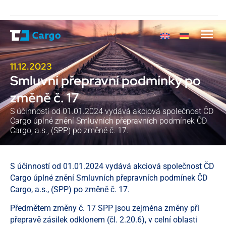
11.12.2023
Smluvní přepravní podmínky po
změně č. 17
S účinností od 01.01.2024 vydává akciová společnost ČD
Cargo úplné znění Smluvních přepravních podmínek ČD
Cargo, a.s., (SPP) po změně č. 17.
S účinností od 01.01.2024 vydává akciová společnost ČD
Cargo úplné znění Smluvních přepravních podmínek ČD
Cargo, a.s., (SPP) po změně č. 17.
Předmětem změny č. 17 SPP jsou zejména změny při
přepravě zásilek odklonem (čl. 2.20.6), v celní oblasti