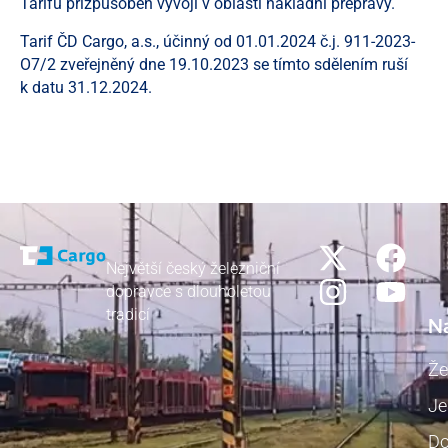
Tarifu přizpůsoben vývoji v oblasti nákladní přepravy.
Tarif ČD Cargo, a.s., účinný od 01.01.2024 č.j. 911-2023-
O7/2 zveřejněný dne 19.10.2023 se tímto sdělením ruší
k datu 31.12.2024.
Největší český železniční
dopravce s dlouholetou
tradicí
N
Že
Je
Do