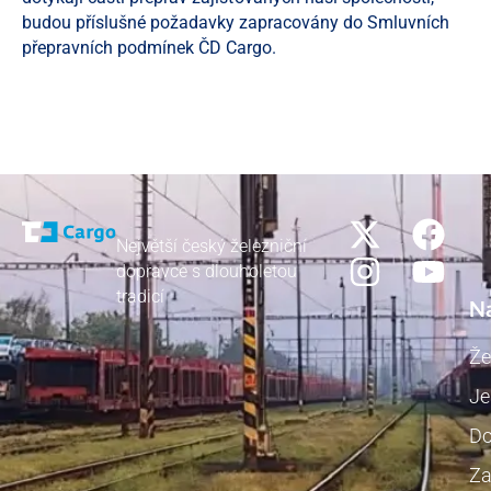
budou příslušné požadavky zapracovány do Smluvních
přepravních podmínek ČD Cargo.
Největší český železniční
dopravce s dlouholetou
tradicí
N
Že
Je
Do
Za