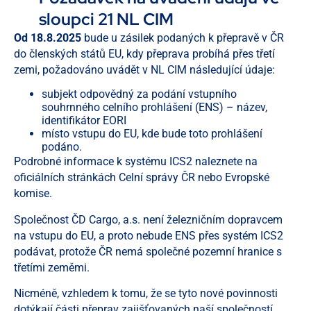
sloupci 21 NL CIM
Od 18.8.2025
bude u zásilek podaných k přepravě v ČR
do členských států EU, kdy přeprava probíhá přes třetí
zemi, požadováno uvádět v NL CIM následující údaje:
subjekt odpovědný za podání vstupního
souhrnného celního prohlášení (ENS) – název,
identifikátor EORI
místo vstupu do EU, kde bude toto prohlášení
podáno.
Podrobné informace k systému ICS2 naleznete na
oficiálních stránkách Celní správy ČR nebo Evropské
komise.
Společnost ČD Cargo, a.s. není železničním dopravcem
na vstupu do EU, a proto nebude ENS přes systém ICS2
podávat, protože ČR nemá společné pozemní hranice s
třetími zeměmi.
Nicméně, vzhledem k tomu, že se tyto nové povinnosti
dotýkají části přeprav zajišťovaných naší společností,