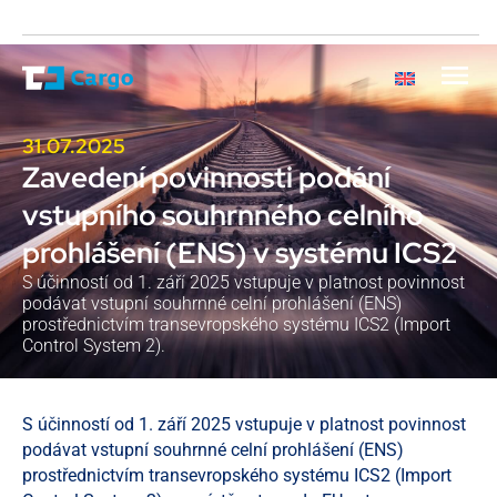
31.07.2025
Zavedení povinnosti podání
vstupního souhrnného celního
prohlášení (ENS) v systému ICS2
S účinností od 1. září 2025 vstupuje v platnost povinnost
podávat vstupní souhrnné celní prohlášení (ENS)
prostřednictvím transevropského systému ICS2 (Import
Control System 2).
S účinností od 1. září 2025 vstupuje v platnost povinnost
podávat vstupní souhrnné celní prohlášení (ENS)
prostřednictvím transevropského systému ICS2 (Import