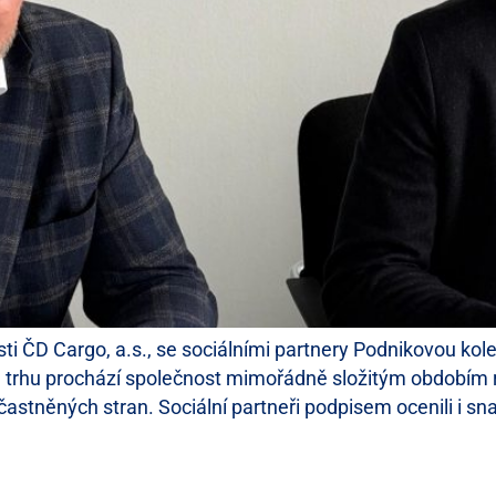
ti ČD Cargo, a.s., se sociálními partnery Podnikovou kol
trhu prochází společnost mimořádně složitým obdobím res
stněných stran. Sociální partneři podpisem ocenili i sna