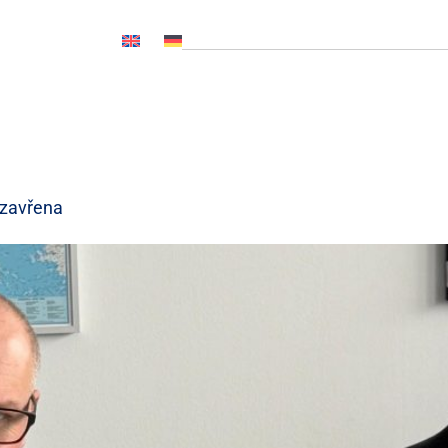
OČ NL, CNP..)
Novinky
Média
Kariéra
Kontakty
uzavřena