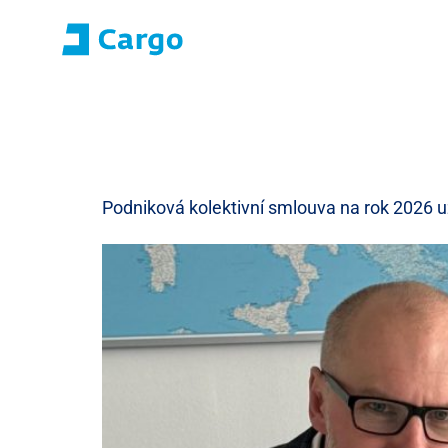
Přihlášení E-roza
Portál aplikací (S
Domů
ČD Cargo
Naše služby
Pro zákazníky
Podniková kolektivní smlouva na rok 2026 