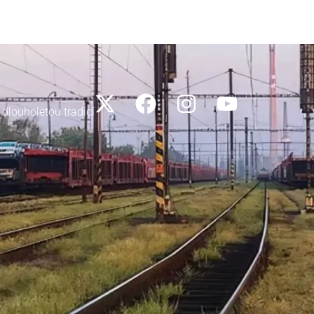
 dlouholetou tradicí