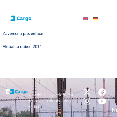
Závěrečná prezentace
Aktualita duben 2011
Největší český železniční
dopravce s dlouholetou
tradicí
N