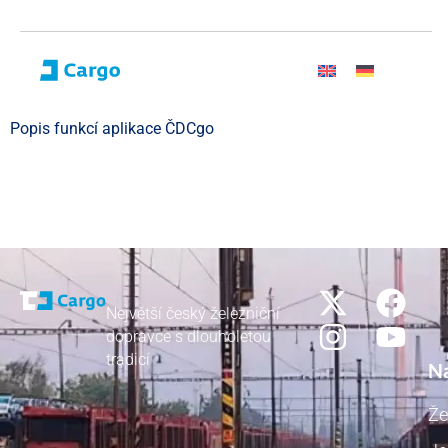
Popis funkcí aplikace ČDCgo
Největší český železniční
dopravce s dlouholetou
tradicí
N
Že