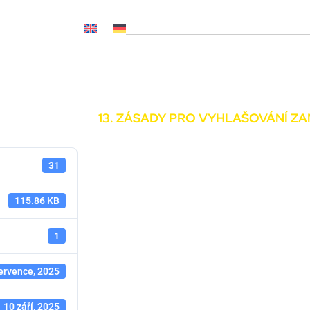
OČ NL, CNP..)
Novinky
Média
Kariéra
Kontakty
13. ZÁSADY PRO VYHLAŠOVÁNÍ ZA
31
115.86 KB
1
ervence, 2025
10 září, 2025