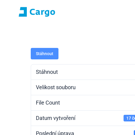
Přihlášení E-roza
Portál aplikací (S
Domů
ČD Cargo
Naše služby
Pro zákazníky
Stáhnout
Stáhnout
Velikost souboru
File Count
Datum vytvoření
17 č
Poslední úprava