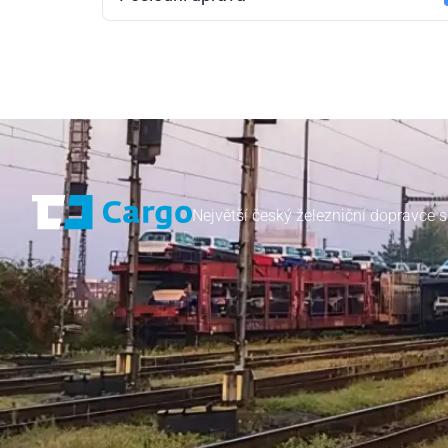
Největší český železniční dopravce s