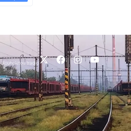
 dlouholetou tradicí