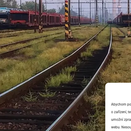
Abychom posk
o zařízení, 
umožní zprac
webu. Nesouh