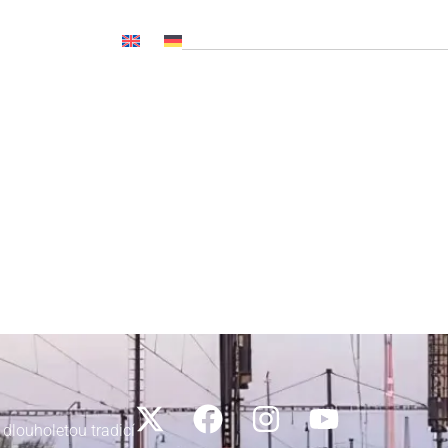
OČ NL, CNP..)
Novinky
Média
Kariéra
Kontakty
 dlouholetou tradicí