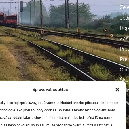
Žel
Jedn
Dop
Zaří
Pře
Přep
Opr
Škol
Spravovat souhlas
Voln
ytli co nejlepší služby, používáme k ukládání a/nebo přístupu k informacím
technologie jako jsou soubory cookies. Souhlas s těmito technologiemi nám
ovávat údaje, jako je chování při procházení nebo jedinečná ID na tomto
las nebo odvolání souhlasu může nepříznivě ovlivnit určité vlastnosti a