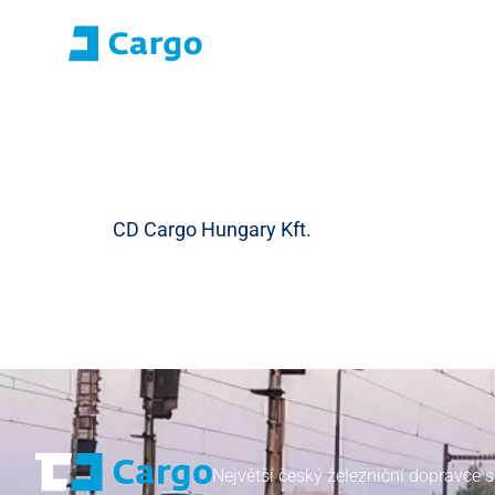
Přihlášení E-roza
Portál aplikací (S
Domů
ČD Cargo
Naše služby
Pro zákazníky
CD Cargo Hungary Kft.
Největší český železniční dopravce s