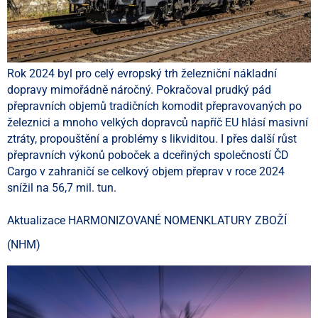
Rok 2024 byl pro celý evropský trh železniční nákladní
dopravy mimořádně náročný. Pokračoval prudký pád
přepravních objemů tradičních komodit přepravovaných po
železnici a mnoho velkých dopravců napříč EU hlásí masivní
ztráty, propouštění a problémy s likviditou. I přes další růst
přepravních výkonů poboček a dceřiných společností ČD
Cargo v zahraničí se celkový objem přeprav v roce 2024
snížil na 56,7 mil. tun.
Aktualizace HARMONIZOVANÉ NOMENKLATURY ZBOŽÍ
(NHM)