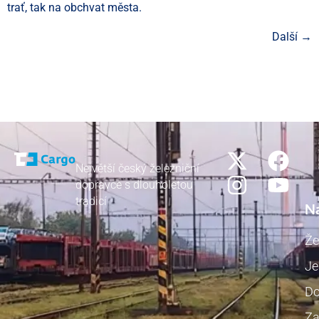
trať, tak na obchvat města.
Další
→
Největší český železniční
dopravce s dlouholetou
tradicí
N
Že
Je
Do
Za