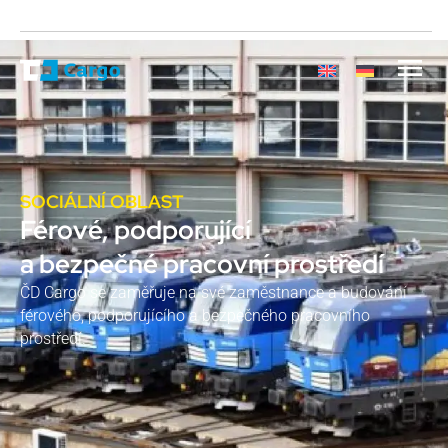
SOCIÁLNÍ OBLAST
Férové, podporující
a bezpečné pracovní prostředí
ČD Cargo se zaměřuje na své zaměstnance a budování
férového, podporujícího a bezpečného pracovního
prostředí.