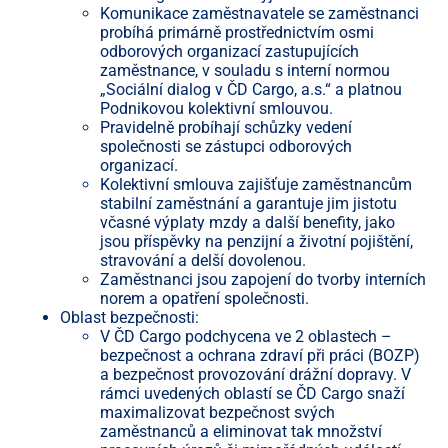
Komunikace zaměstnavatele se zaměstnanci
probíhá primárně prostřednictvím osmi
odborových organizací zastupujících
zaměstnance, v souladu s interní normou
„Sociální dialog v ČD Cargo, a.s.“ a platnou
Podnikovou kolektivní smlouvou.
Pravidelně probíhají schůzky vedení
společnosti se zástupci odborových
organizací.
Kolektivní smlouva zajišťuje zaměstnancům
stabilní zaměstnání a garantuje jim jistotu
včasné výplaty mzdy a další benefity, jako
jsou příspěvky na penzijní a životní pojištění,
stravování a delší dovolenou.
Zaměstnanci jsou zapojení do tvorby interních
norem a opatření společnosti.
Oblast bezpečnosti:
V ČD Cargo podchycena ve 2 oblastech –
bezpečnost a ochrana zdraví při práci (BOZP)
a bezpečnost provozování drážní dopravy. V
rámci uvedených oblastí se ČD Cargo snaží
maximalizovat bezpečnost svých
zaměstnanců a eliminovat tak množství