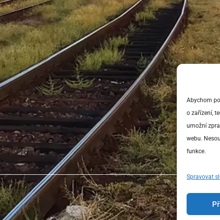
Abychom posk
o zařízení, 
umožní zprac
webu. Nesouh
funkce.
Spravovat s
Př