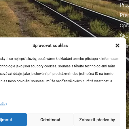
Pře
Přep
Opr
Škol
Spravovat souhlas
Voln
ytli co nejlepší služby, používáme k ukládání a/nebo přístupu k informacím
technologie jako jsou soubory cookies. Souhlas s těmito technologiemi nám
ovávat údaje, jako je chování při procházení nebo jedinečná ID na tomto
las nebo odvolání souhlasu může nepříznivě ovlivnit určité vlastnosti a
lužby
ijmout
Odmítnout
Zobrazit předvolby
Ochrana osobních údajů
Zásady cookies