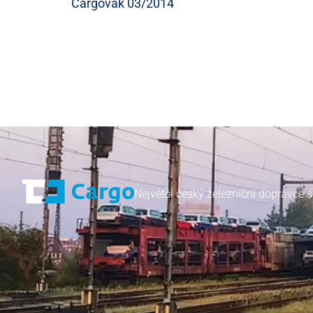
Cargovák 03/2014
Největší český železniční dopravce s